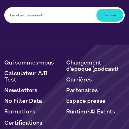
Vous pourrez vous désabonner à tout moment en
cliquant sur le lien inclus dans nos newsletters. Vos
données seront traitées conformément à notre
Politique de Données Personnelles
et de
Cookies
.
Qui sommes-nous
Changement
d’époque (podcast)
Calculateur A/B
Test
Carrières
Newsletters
Partenaires
No Filter Data
Espace presse
Formations
Runtime AI Events
Certifications