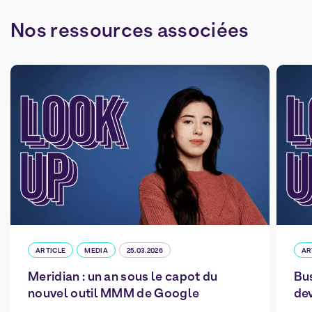
Nos
ressources
associées
ARTICLE
MEDIA
25.03.2026
AR
Meridian : un an sous le capot du
Bus
nouvel outil MMM de Google
dev