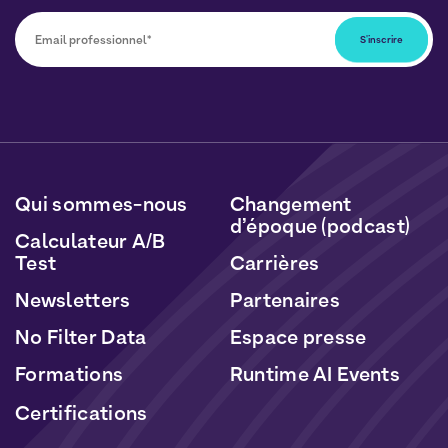
Vous pourrez vous désabonner à tout moment en
cliquant sur le lien inclus dans nos newsletters. Vos
données seront traitées conformément à notre
Politique de Données Personnelles
et de
Cookies
.
Qui sommes-nous
Changement
d’époque (podcast)
Calculateur A/B
Test
Carrières
Newsletters
Partenaires
No Filter Data
Espace presse
Formations
Runtime AI Events
Certifications