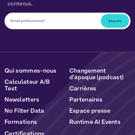
contenus.
Vous pourrez vous désabonner à tout moment en
cliquant sur le lien inclus dans nos newsletters. Vos
données seront traitées conformément à notre
Politique de Données Personnelles
et de
Cookies
.
Qui sommes-nous
Changement
d’époque (podcast)
Calculateur A/B
Test
Carrières
Newsletters
Partenaires
No Filter Data
Espace presse
Formations
Runtime AI Events
Certifications