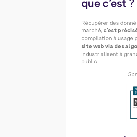
que c’est ?
Récupérer des donnée
marché,
c’est précis
compilation à usage p
site web via des alg
industrialisent à gra
public.
Scr