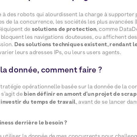
 à des robots qui alourdissent la charge à supporter p
s de la concurrence, les sociétés les plus avancées 
’équipent de
solutions de protection
, comme DataDo
 bloquent les navigations douteuses, ou affichent de
ssion.
Des solutions techniques existent, rendant l
 varier leurs adresses IPs, ou leurs users agents.
 la donnée, comment faire ?
stratégie opérationnelle basée sur la donnée de la c
 s’agit de
bien définir en amont d’un projet de scrap
 investir du temps de travail
, avant de se lancer da
iness derrière le besoin ?
e utiliser la donnée de mes concurrents pour challen