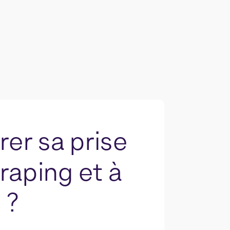
er sa prise
raping et à
 ?