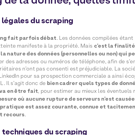
s légales du scraping
ing fait parfois débat
. Les données compilées étant 
teinte manifeste à la propriété. Mais
c’est la finalit
 la nature des données (personnelles ou non) qui pe
r des adresses ou numéros de téléphone, afin de s’en 
iétaires n’ont pas consenti est préjudiciable. La soci
 LinkedIn pour sa prospection commerciale a ainsi éc
. Il s’agit donc de
bien cadrer quels types de donné
 va en être fait
, pour estimer au mieux les éventuels 
mesure où aucune rupture de serveurs n’est causée
 pratique est assez courante, connue et taciteme
t recours
.
s techniques du scraping