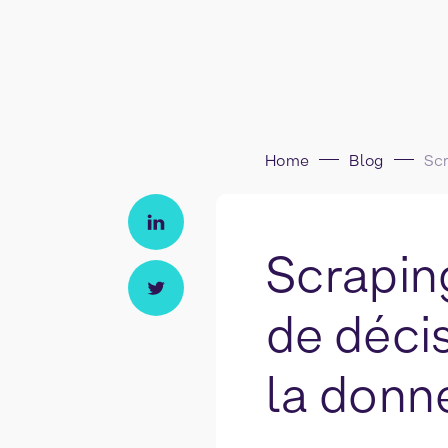
Home
Blog
Scrapin
de déci
la donn