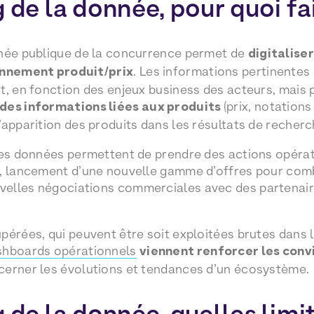
 de la donnée, pour quoi fa
nnée publique de la concurrence permet de
digitalise
onnement produit/prix
. Les informations pertinente
t, en fonction des enjeux business des acteurs, mais
es informations liées aux produits
(prix, notations
’apparition des produits dans les résultats de recherc
ces données permettent de prendre des actions opérat
x, lancement d’une nouvelle gamme d’offres pour com
elles négociations commerciales avec des partenaire
pérées, qui peuvent être soit exploitées brutes dans l
shboards opérationnels
viennent renforcer les conv
cerner les évolutions et tendances d’un écosystème.
 de la donnée, quelles limi