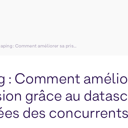
Scraping : Comment améliorer sa prise de décision grâce au datascraping et à la données des concurrents ?
g : Comment amélior
sion grâce au datasc
ées des concurrents