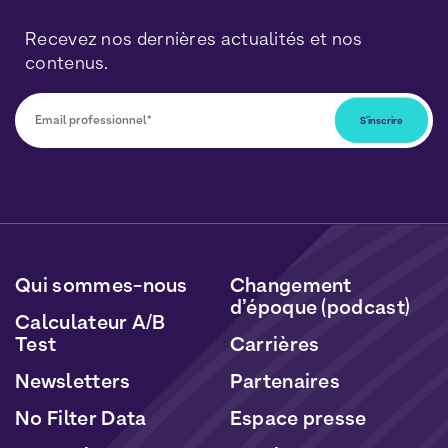
Recevez nos dernières actualités et nos
contenus.
Vous pourrez vous désabonner à tout moment en
cliquant sur le lien inclus dans nos newsletters. Vos
données seront traitées conformément à notre
Politique de Données Personnelles
et de
Cookies
.
Qui sommes-nous
Changement
d’époque (podcast)
Calculateur A/B
Test
Carrières
Newsletters
Partenaires
No Filter Data
Espace presse