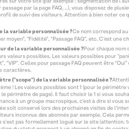
res sur votre site (par exemple : segmentation de l’au
par passage par la page FAQ, …), vous disposez de plusie
rofil de suivi des visiteurs. Attention à bien noter c
e la variable personnalisée ?
Ce nom correspond au “s
er moyen”, “Fidélité”, “Passage FAQ”, etc. C’est une c
eur de la variable personnalisée ?
Pour chaque nom d
eurs valeurs possibles. Les valeurs possibles pour “pan
ent”, “VIP”. Celles pour passage FAQ peuvent être “Oui”
e caractères.
ètre (“scope”) de la variable personnalisée ?
Attenti
me ! Les valeurs possibles sont 1 (pour le périmètre vi
 le périmètre de page). Il faut choisir le 1 si vous sou
nance à un groupe macrospique, c’est à dire si vous so
ée soit conservé lors des prochaines visites de l’inter
isiteurs inconnus des abonnés par exemple. Cela per
 s’est pas formellement logué sur le site (attention, to
bution du statut prospect à un abonné en fin de contrat