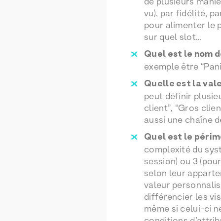
de plusieurs maniè
vu), par fidélité, 
pour alimenter le p
sur quel slot…
Quel est le nom d
exemple être “Pani
Quelle est la val
peut définir plusi
client”, “Gros cli
aussi une chaîne d
Quel est le périm
complexité du systè
session) ou 3 (pour
selon leur apparte
valeur personnalis
différencier les v
même si celui-ci ne
conditions d’attri