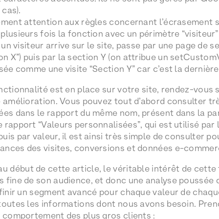
 cas).
mement attention aux règles concernant l’écrasement
plusieurs fois la fonction avec un périmètre “visiteur
i un visiteur arrive sur le site, passe par une page de s
X”) puis par la section Y (on attribue un setCustomVar
sée comme une visite “Section Y” car c’est la dernière
nctionnalité est en place sur votre site, rendez-vous 
e amélioration. Vous pouvez tout d’abord consulter trè
ées dans le rapport du même nom, présent dans la parti
rapport “Valeurs personnalisées”, qui est utilisé par 
is par valeur, il est ainsi très simple de consulter po
ances des visites, conversions et données e-commer
début de cette article, le véritable intérêt de cette
 fine de son audience, et donc une analyse poussée d
éfinir un segment avancé pour chaque valeur de chaque
 toutes les informations dont nous avons besoin. Pre
e comportement des plus gros clients :