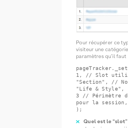
Pour récupérer ce typ
visiteur une catégor
paramètres qu’il faut
pageTracker._set
1, // Slot utili
"Section", // No
"Life & Style", 
3 // Périmètre d
pour la session,
);
Quel est le “slot”