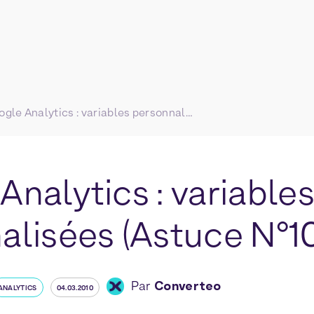
Google Analytics : variables personnalisées (Astuce N°10)
nalytics : variable
alisées (Astuce N°1
Par
Converteo
ANALYTICS
04.03.2010