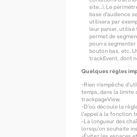
site…). Le périmètr
base d’audience se
utilisera par exemp
leur panier, utilisé
permet de segmente
pourra segmenter le
bouton bas, etc. U
trackEvent, dont n
Quelques règles imp
-Rien n’empêche d’ut
temps, dans la limite
trackpageView.
-D’où découle la règl
l’appel à la fonction 
-La longueur des chaî
lorsqu’on souhaite in
-Évitez les espaces e