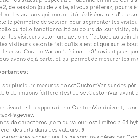
e 2, de session (ou de visite, si vous préférez) pourra 
lon des actions qui auront été réalisées lors d’une s
le le périmètre de session pour segmenter les visiteurs
 telle ou telle fonctionnalité au cours de leur visite, e
r les visiteurs selon une action effectuée au sein d’
s visiteurs selon le fait qu’ils aient cliqué sur le bou
tiliser setCustomVar en “périmètre 3” revient presque 
ous avons déjà parlé, et qui permet de mesurer les mi
ortantes :
iliser plusieurs mesures de setCustomVar sur des pér
 de 5 définitions (différentes) de setCustomVar avant
e suivante : les appels de setCustomVar doivent, dan
trackPageview.
nes de caractères (nom ou valeur) est limitée à 64 byte
sérer des urls dans des valeurs…!)
t caractères accentués. Ils ne sont pas gérés par Goo