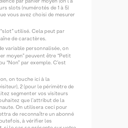
dience par panier moyen (on l’a
urs slots (numérotés de 1 à 5)
e que vous avez choisi de mesurer
lot” utilisé. Cela peut par
haîne de caractères.
e variable personnalisée, on
ier moyen” peuvent être “Petit
 ou “Non” par exemple. C’est
on, on touche ici à la
siteur), 2 (pour le périmètre de
haitez segmenter vos visiteurs
uhaitez que l’attribut de la
naute. On utilisera ceci pour
mettra de reconnaître un abonné
utefois, à vérifier les
, si le cas se présente sur votre