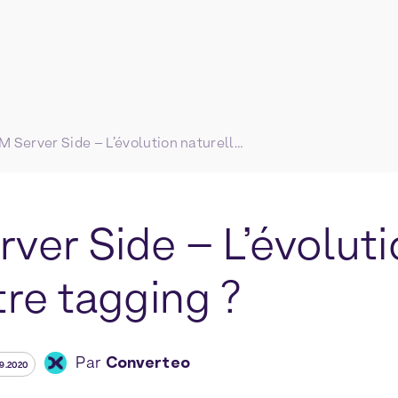
GTM Server Side – L’évolution naturelle pour votre tagging ?
ver Side – L’évoluti
re tagging ?
Par
Converteo
09.2020