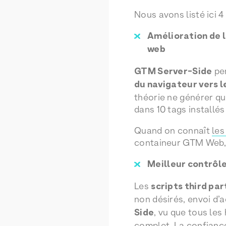
Nous avons listé ici 
Amélioration de l
web
GTM Server-Side
per
du navigateur vers l
théorie ne générer qu’
dans 10 tags installés
Quand on connaît
les
containeur GTM Web, 
Meilleur contrôle
Les
scripts third par
non désirés, envoi d’
Side
, vu que tous les 
complet. La confiance