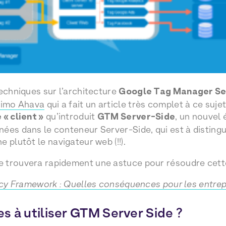
techniques sur l’architecture
Google Tag Manager Se
Simo Ahava
qui a fait un article très complet à ce suj
 « client »
qu’introduit
GTM Server-Side
, un nouvel
ées dans le conteneur Server-Side, qui est à distingue
 plutôt le navigateur web (!!).
 trouvera rapidement une astuce pour résoudre cett
vacy Framework : Quelles conséquences pour les entre
s à utiliser GTM Server Side ?