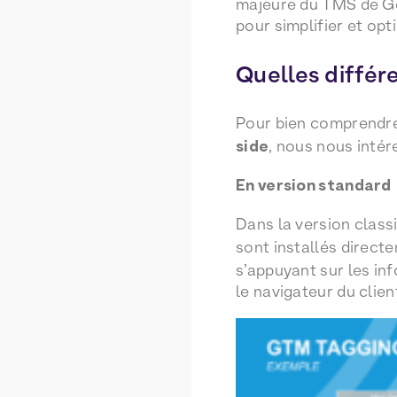
majeure du TMS de Go
pour simplifier et opt
Quelles différ
Pour bien comprendre
side
, nous nous intér
En version standard
Dans la version clas
sont installés direc
s’appuyant sur les in
le navigateur du clie