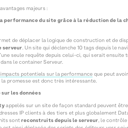
4 avantages majeurs :
a performance du site grâce à la réduction de la c
met de déplacer la logique de construction et de disp
e serveur
. Un site qui déclenche 10 tags depuis le nav
une seule requête depuis celui-ci, qui serait ensuite 
 dans le container Serveur.
 impacts potentiels sur la performance
que peut avoir
la promesse est donc très intéressante.
 sur les données
ty
appelés sur un site de façon standard peuvent être 
adresses IP clients à des tiers et plus globalement D
hits sont
reconstruits depuis le serveur
, le contrôl
 est ainsi déplacée des scripts des éditeurs vers so