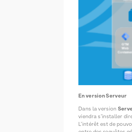
En version Serveur
Dans la version
Serv
viendra s’installer d
L’intérêt est de pouv
entre des requêtes gé