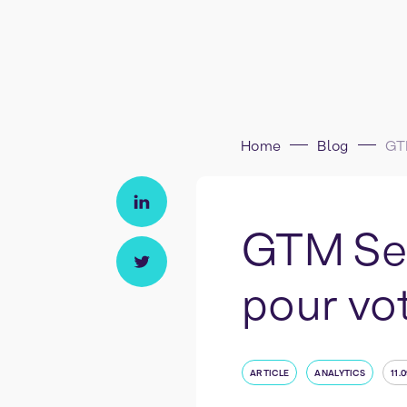
Home
Blog
GTM Ser
pour vot
ARTICLE
ANALYTICS
11.