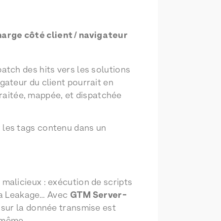
harge côté client / navigateur
atch des hits vers les solutions
igateur du client pourrait en
traitée, mappée, et dispatchée
 les tags contenu dans un
malicieux : exécution de scripts
ata Leakage… Avec
GTM Server-
e sur la donnée transmise est
i-même.