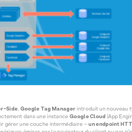
er-Side
,
Google Tag Manager
introduit un nouveau t
irectement dans une instance
Google Cloud
(App Engin
oir gérer une couche intermédiaire –
un endpoint HTTP
nériques émises par le navigateur du client ou par n’i