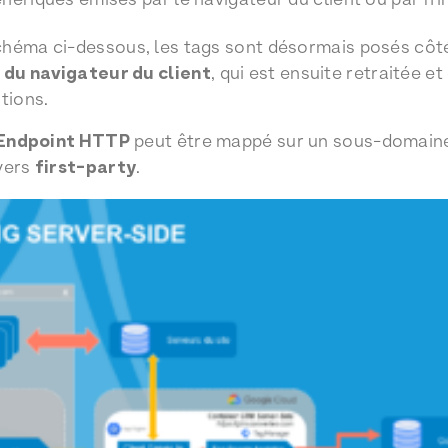
héma ci-dessous, les tags sont désormais posés côté 
 du navigateur du client
, qui est ensuite retraitée e
tions.
Endpoint HTTP
peut être mappé sur un sous-domaine 
ivers
first-party
.