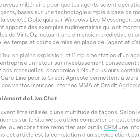
 nouveau millénaire pour que les agents soient opération
agents, basés sur une technologie simple à base de mo
r la société Colloquis sur Windows Live Messenger, ou 
 ont apporté des exemples rudimentaires qui ont montré
s de VirtuOz incluant une dimension prédictive et un
les temps et coûts de mise en place de l’agent et d’am
’hui en pleine explosion, et l’implémentation d’un age
l’entreprise un retour sur investissement conséquent 
ons mensuelles, économise à Neuf plusieurs centaine
aro Line pour le Crédit Agricole permettent à leurs
des ventes (sources internes MMA et Crédit Agricole
mplément de Live Chat
uvent être utilisés d’une multitude de façons. Selon l
nomes sur le site web, ou bien compléter un call cente
ée, ou encore faire remonter aux outils
CRM
une info
s cet article est la complétion d’un service client pa