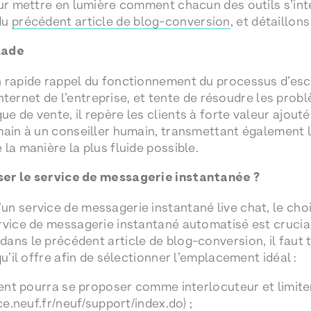
our mettre en lumière comment chacun des outils s’i
du
précédent article de blog-conversion
, et détaillon
lade
 rapide rappel du fonctionnement du processus d’escal
e internet de l’entreprise, et tente de résoudre les pro
 de vente, il repère les clients à forte valeur ajouté
ain à un conseiller humain, transmettant également l’h
la manière la plus fluide possible.
ser le service de messagerie instantanée ?
n service de messagerie instantané live chat, le choi
rvice de messagerie instantané automatisé est crucia
ans le précédent article de blog-conversion, il faut 
qu’il offre afin de sélectionner l’emplacement idéal :
gent pourra se proposer comme interlocuteur et limiter 
nce.neuf.fr/neuf/support/index.do) ;