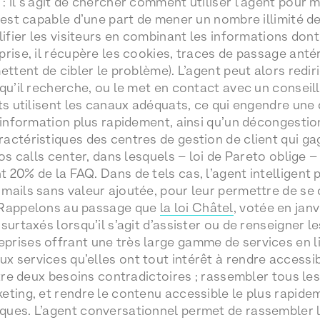
 il s’agit de chercher comment utiliser l’agent pour m
t est capable d’une part de mener un nombre illimité 
lifier les visiteurs en combinant les informations dont 
rise, il récupère les cookies, traces de passage antér
ettent de cibler le problème). L’agent peut alors rediri
qu’il recherche, ou le met en contact avec un conseill
ts utilisent les canaux adéquats, ce qui engendre une 
n information plus rapidement, ainsi qu’un décongestio
actéristiques des centres de gestion de client qui g
gros calls center, dans lesquels – loi de Pareto oblige
 20% de la FAQ. Dans de tels cas, l’agent intelligent 
mails sans valeur ajoutée, pour leur permettre de se
 Rappelons au passage que
la loi Châtel
, votée en janv
surtaxés lorsqu’il s’agit d’assister ou de renseigner 
rises offrant une très large gamme de services en l
services qu’elles ont tout intérêt à rendre accessible
ntre deux besoins contradictoires ; rassembler tous le
ting, et rendre le contenu accessible le plus rapideme
ques. L’agent conversationnel permet de rassembler l