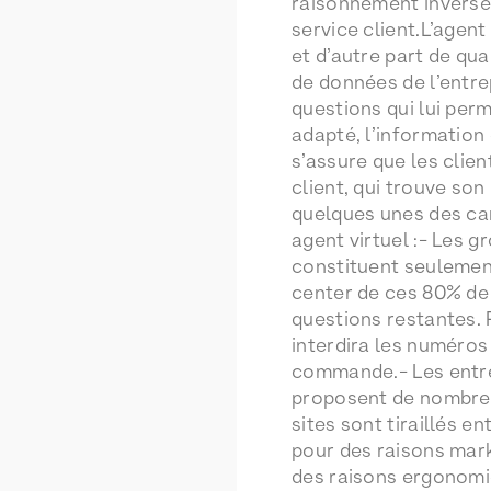
raisonnement inverse :
service client.L’agen
et d’autre part de qua
de données de l’entrep
questions qui lui perm
adapté, l’information 
s’assure que les clien
client, qui trouve so
quelques unes des car
agent virtuel :- Les 
constituent seulement
center de ces 80% de 
questions restantes.
interdira les numéros 
commande.- Les entrep
proposent de nombreux 
sites sont tiraillés e
pour des raisons marke
des raisons ergonomi