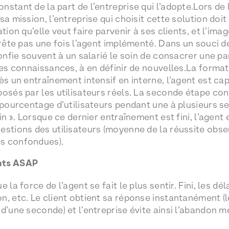
stant de la part de l’entreprise qui l’adopte.Lors de 
sa mission, l’entreprise qui choisit cette solution doit
ation qu’elle veut faire parvenir à ses clients, et l’ima
arrête pas une fois l’agent implémenté. Dans un souci
confie souvent à un salarié le soin de consacrer une p
ses connaissances, à en définir de nouvelles.La format
rès un entraînement intensif en interne, l’agent est c
posés par les utilisateurs réels. La seconde étape con
 pourcentage d’utilisateurs pendant une à plusieurs se
ain ». Lorsque ce dernier entraînement est fini, l’agent
estions des utilisateurs (moyenne de la réussite obse
s confondues).
nts ASAP
 la force de l’agent se fait le plus sentir. Fini, les dé
n, etc. Le client obtient sa réponse instantanément (l
 d’une seconde) et l’entreprise évite ainsi l’abandon 