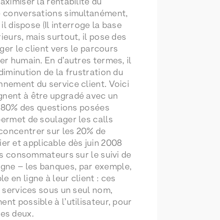
aximiser la rentabilité du
de conversations simultanément,
il dispose (Il interroge la base
ieurs, mais surtout, il pose des
ger le client vers le parcours
er humain. En d’autres termes, il
diminution de la frustration du
nnement du service client. Voici
agnent à être upgradé avec un
 – 80% des questions posées
permet de soulager les calls
 concentrer sur les 20% de
ier et applicable dès juin 2008
les consommateurs sur le suivi de
igne – les banques, par exemple,
 en ligne à leur client : ces
s services sous un seul nom,
nt possible à l’utilisateur, pour
es deux.