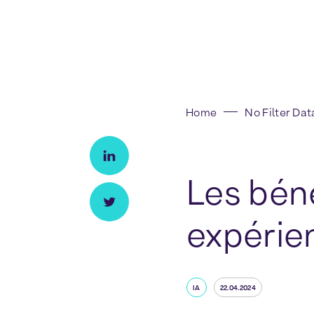
Home
No Filter Dat
Les béné
expérie
IA
22.04.2024