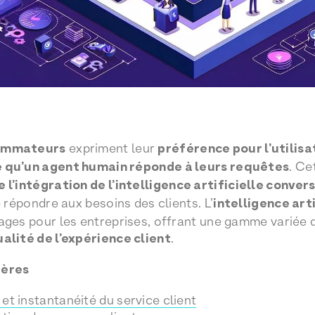
sommateurs
expriment leur
préférence pour l’utilisa
 qu’un agent humain réponde à leurs requêtes
. Ce
l’intégration de l’intelligence artificielle conver
e répondre aux besoins des clients. L’
intelligence arti
ages pour les entreprises, offrant une gamme variée d
alité de l’expérience client
.
ières
 et instantanéité du service client