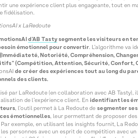
tir une expérience client plus engageante, tout en m
 fidélisation.
ionsAI x LaRedoute
EmotionsAI
d’AB Tasty
segmente les visiteurs en te
 besoin émotionnel pour convertir
. L’algorithme va i
 (Immédiateté, Notoriété, Compréhension, Change
uitifs” (Compétition, Attention, Sécurité, Confor
onsAI
de créer des expériences tout au long du pa
nnels des clients.
isé par LaRedoute (en collaboration avec AB Tasty), il
alisation de l’expérience client. En
identifiant les é
teurs
, l’outil permet à La Redoute de
segmenter ses 
nces émotionnelles
, leur permettant de proposer de
 Par exemple, en utilisant les insights fournit, La Redo
 les personnes avec un esprit de compétition avec u