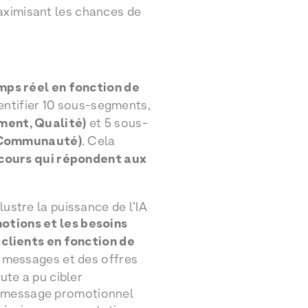
aximisant les chances de
mps réel en fonction de
dentifier 10 sous-segments,
ment, Qualité)
et 5 sous-
t, Communauté)
. Cela
rcours qui répondent aux
lustre la puissance de l’IA
motions et les besoins
clients en fonction de
s messages et des offres
ute a pu cibler
n message promotionnel