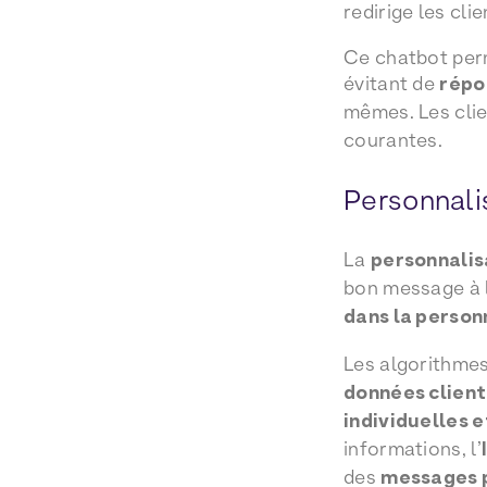
redirige les cli
Ce chatbot perm
évitant de
répo
mêmes. Les clie
courantes.
Personnali
La
personnalisa
bon message à 
dans la person
Les algorithme
données client
individuelles 
informations, l’
des
messages p