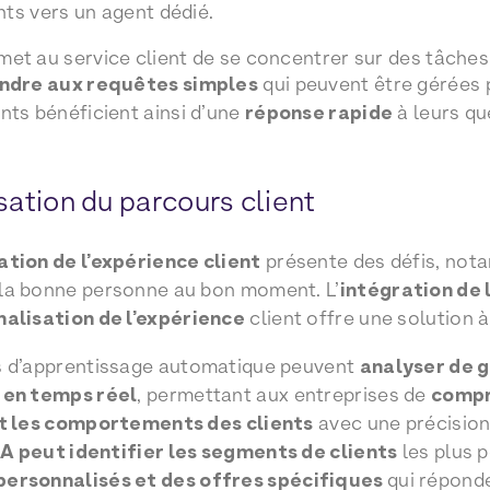
ents vers un agent dédié.
et au service client de se concentrer sur des tâches 
ndre aux requêtes simples
qui peuvent être gérées p
nts bénéficient ainsi d’une
réponse rapide
à leurs qu
sation du parcours client
tion de l’expérience client
présente des défis, nota
la bonne personne au bon moment. L’
intégration de l
nalisation de l’expérience
client offre une solution à
s d’apprentissage automatique peuvent
analyser de 
 en temps réel
, permettant aux entreprises de
compr
et les comportements des clients
avec une précision 
IA peut identifier les segments de clients
les plus p
ersonnalisés et des offres spécifiques
qui réponde