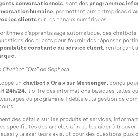
gents conversationnels
, sont des
programmes info
nversation humaine,
permettant aux entreprises d’
a
ec les clients
sur les canaux numériques.
gorithmes d’apprentissage automatique, ces chatbot
 questions des clients pour fournir des réponses perti
ponibilité constante du service client
, renforçant a
arque.
e Chatbot “Ora” de Sephora
loppé un
chatbot « Ora » sur Messenger
, conçu pou
if 24h/24
, il offre des informations basiques telles 
 avantages du programme fidélité et la gestion de comp
cours.
ment des détails sur les produits et services, informant
s spécificités des articles afin de les aider à trouver
aussi y laisser leurs avis. Et pour des questions plus 