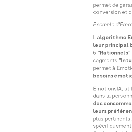
permet de garan
conversion et de
Exemple d’Emot
L’
algorithme 
leur principal
5
“Rationnels”
segments
“Int
permet à Emoti
besoins émotio
EmotionsIA, util
dans la personn
des consomma
leurs préfére
plus pertinents.
spécifiquement