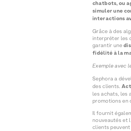
chatbots, ou a
simuler une co
interactions av
Grâce à des al
interpréter les
garantir une
dis
fidélité à la m
Exemple avec l
Sephora a déve
des clients.
Act
les achats, les
promotions en 
Il fournit égale
nouveautés et le
clients peuvent 