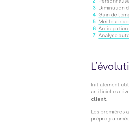
Personnalisa
Diminution d
Gain de tem
Meilleure ac
Anticipation
Analyse auto
L’évolut
Initialement uti
artificielle a 
client
.
Les premières a
préprogrammée