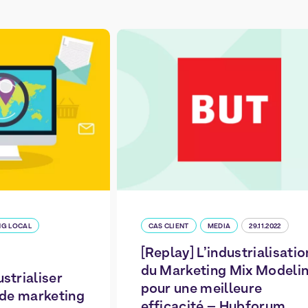
G LOCAL
CAS CLIENT
MEDIA
29.11.2022
[Replay] L’industrialisatio
du Marketing Mix Modeli
trialiser
pour une meilleure
s de marketing
efficacité – Hubforum