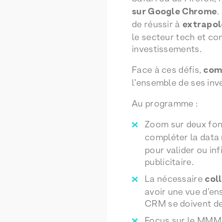
sur Google Chrome
.
de réussir à
extrapol
le secteur tech et co
investissements.
Face à ces défis,
comm
l’ensemble de ses inv
Au programme :
Zoom sur deux fon
compléter la data 
pour valider ou inf
publicitaire.
La nécessaire
col
avoir une vue d’en
CRM se doivent de
Focus sur le MMM