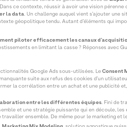
 Dans ce contexte, réussir à avoir une vision pérenne 
er la data
. Un challenge auquel vient s’ajouter une si
ntexte géopolitique tendu. Autant d’éléments qui impo
ent piloter efficacement les canaux d’acquisitio
estissements en limitant la casse ? Réponses avec Gu
ctionnalités Google Ads sous-utilisées. Le
Consent 
manquante suite aux refus des cookies d’un utilisateu
irmer la corrélation entre un achat et une publicité et,
laboration entre les différentes équipes
. Fini de t
semble et une stratégie puissante qui en découle, les 
 travailler ensemble. De même pour le marketing et 
,
Marketing Mix Modeling
, solution agnostique puiss