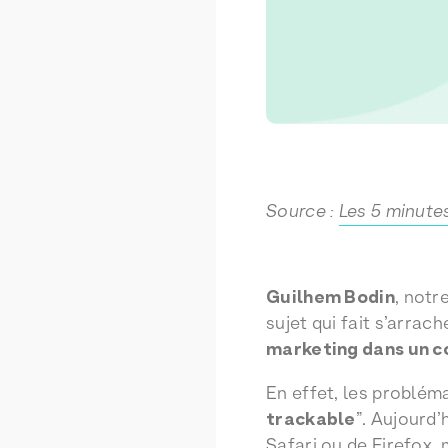
Source :
Les 5 minutes
Guilhem Bodin
, notr
sujet qui fait s’arrac
marketing dans un co
En effet, les probléma
trackable
”. Aujourd’
Safari ou de Firefox,