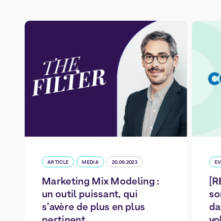
ARTICLE
MEDIA
20.09.2023
E
Marketing Mix Modeling :
[R
un outil puissant, qui
so
s’avère de plus en plus
da
pertinent
vo