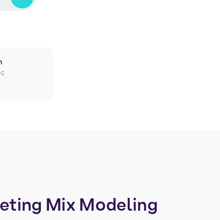
n
ic
eting
Mix
Modeling