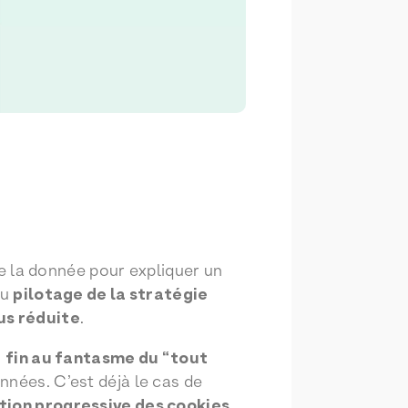
e la donnée pour expliquer un
du
pilotage de la stratégie
us réduite
.
s
fin au fantasme du “tout
onnées. C’est déjà le cas de
tion progressive des cookies