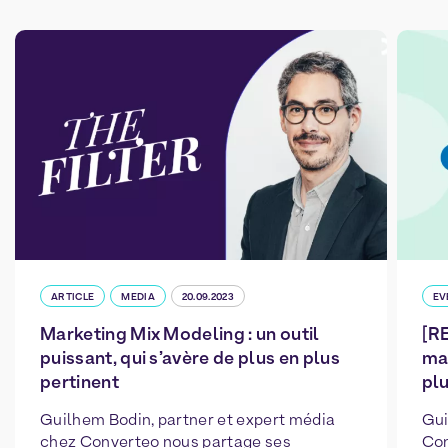
ARTICLE
MEDIA
20.09.2023
EV
Marketing Mix Modeling : un outil
[R
puissant, qui s’avère de plus en plus
mar
pertinent
plu
Guilhem Bodin, partner et expert média
Gui
chez Converteo nous partage ses
Con