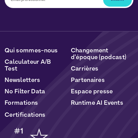
Vous pourrez vous désabonner à tout moment en
cliquant sur le lien inclus dans nos newsletters. Vos
données seront traitées conformément à notre
Politique de Données Personnelles
et de
Cookies
.
Qui sommes-nous
Changement
d’époque (podcast)
Calculateur A/B
Test
Carrières
Newsletters
Partenaires
No Filter Data
Espace presse
Formations
Runtime AI Events
Certifications