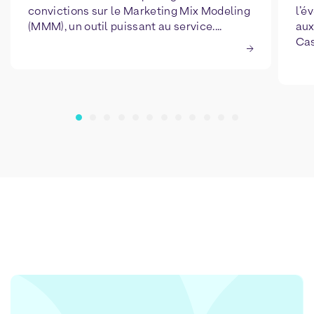
convictions sur le Marketing Mix Modeling
l’é
(MMM), un outil puissant au service....
aux
Cas