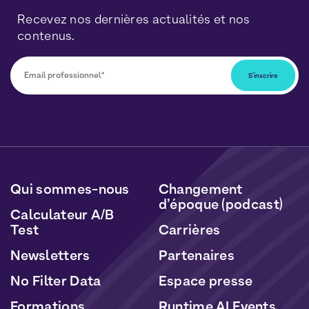
Recevez nos dernières actualités et nos
contenus.
Vous pourrez vous désabonner à tout moment en
cliquant sur le lien inclus dans nos newsletters. Vos
données seront traitées conformément à notre
Politique de Données Personnelles
et de
Cookies
.
Qui sommes-nous
Changement
d’époque (podcast)
Calculateur A/B
Test
Carrières
Newsletters
Partenaires
No Filter Data
Espace presse
Formations
Runtime AI Events