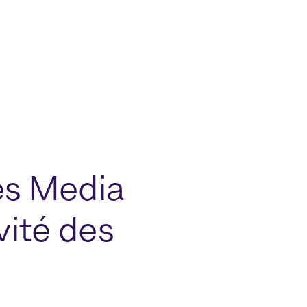
es Media
vité des