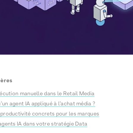
ières
exécution manuelle dans le Retail Media
’un agent IA appliqué à l’achat média ?
 productivité concrets pour les marques
 agents IA dans votre stratégie Data