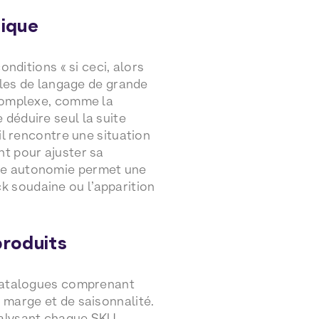
tique
onditions « si ceci, alors
dèles de langage de grande
 complexe, comme la
 déduire seul la suite
il rencontre une situation
nt pour ajuster sa
tte autonomie permet une
k soudaine ou l’apparition
produits
e catalogues comprenant
 marge et de saisonnalité.
nalysant chaque SKU