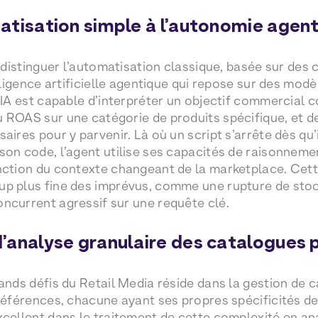
atisation simple à l’autonomie agen
e distinguer l’automatisation classique, basée sur des c
elligence artificielle agentique qui repose sur des mo
t IA est capable d’interpréter un objectif commercial
 ROAS sur une catégorie de produits spécifique, et de
aires pour y parvenir. Là où un script s’arrête dès qu’
son code, l’agent utilise ses capacités de raisonneme
onction du contexte changeant de la marketplace. Ce
p plus fine des imprévus, comme une rupture de stoc
ncurrent agressif sur une requête clé.
’analyse granulaire des catalogues 
rands défis du Retail Media réside dans la gestion d
 références, chacune ayant ses propres spécificités de
xcellent dans le traitement de cette complexité en a