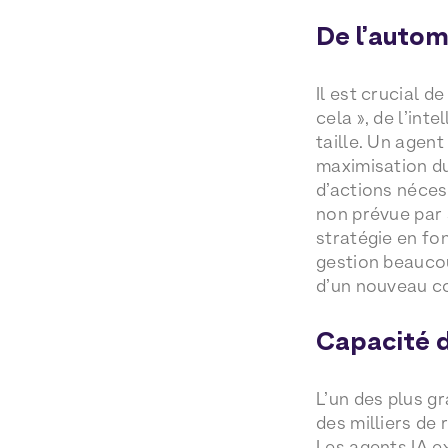
De l’autom
Il est crucial d
cela », de l’int
taille. Un agen
maximisation du
d’actions nécess
non prévue par 
stratégie en f
gestion beaucou
d’un nouveau co
Capacité d
L’un des plus g
des milliers de
Les agents IA e