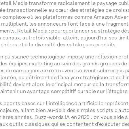
Retail Media transforme radicalement le paysage publ
ée transactionnelle au cœur des stratégies de crois
 complexe où les plateformes comme Amazon Advertis
e multiplient, les annonceurs font face à une fragmen
ements.
Retail Media : pourquoi lancer sa stratégie dè
canaux, autrefois viable, atteint aujourd’hui ses limit
nchères et à la diversité des catalogues produits.
 puissance technologique impose une réflexion profo
 des équipes marketing au sein des grands groupes d
res de campagnes se retrouvent souvent submergés pa
ajoutée, au détriment de l’analyse stratégique et de l’
bilité devient alors le principal moteur de la transfo
aintenir un avantage compétitif durable sur l’étagère 
 agents basés sur l’intelligence artificielle représen
ajeure, allant bien au-delà des simples scripts d’aut
rnières années.
Buzz-words IA en 2025 : on vous aide à
ux outils classiques qui se contentent d’exécuter des