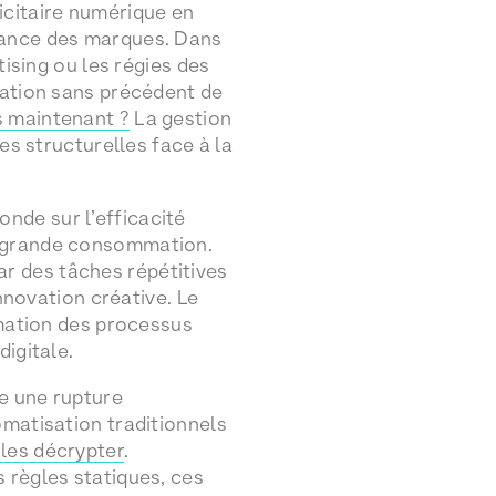
icitaire numérique en
sance des marques. Dans
ing ou les régies des
tation sans précédent de
s maintenant ?
La gestion
es structurelles face à la
nde sur l’efficacité
e grande consommation.
r des tâches répétitives
innovation créative. Le
rmation des processus
digitale.
te une rupture
omatisation traditionnels
 les décrypter
.
 règles statiques, ces