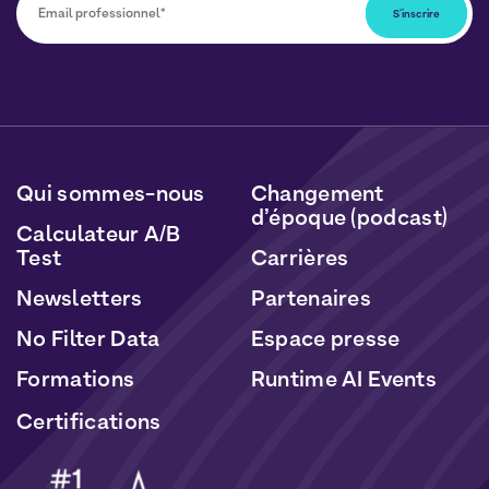
Vous pourrez vous désabonner à tout moment en
cliquant sur le lien inclus dans nos newsletters. Vos
données seront traitées conformément à notre
Politique de Données Personnelles
et de
Cookies
.
Qui sommes-nous
Changement
d’époque (podcast)
Calculateur A/B
Test
Carrières
Newsletters
Partenaires
No Filter Data
Espace presse
Formations
Runtime AI Events
Certifications