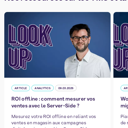
ARTICLE
ANALYTICS
09.03.2026
AR
ROI offline : comment mesurer vos
Wo
ventes avec le Server-Side ?
mig
Mesurez votre ROI offline en reliant vos
Pia
ventes en magasin aux campagnes
de 